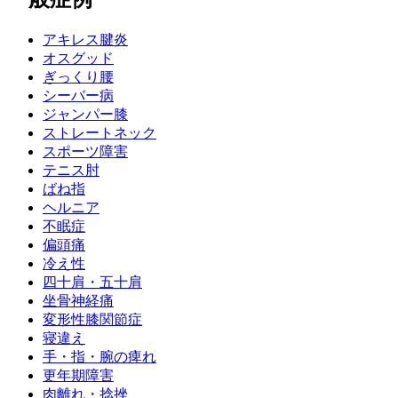
アキレス腱炎
オスグッド
ぎっくり腰
シーバー病
ジャンパー膝
ストレートネック
スポーツ障害
テニス肘
ばね指
ヘルニア
不眠症
偏頭痛
冷え性
四十肩・五十肩
坐骨神経痛
変形性膝関節症
寝違え
手・指・腕の痺れ
更年期障害
肉離れ・捻挫