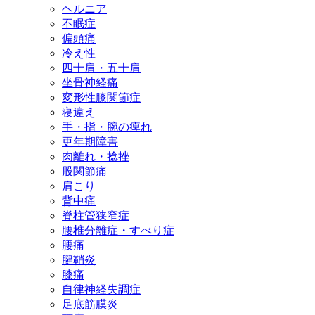
ヘルニア
不眠症
偏頭痛
冷え性
四十肩・五十肩
坐骨神経痛
変形性膝関節症
寝違え
手・指・腕の痺れ
更年期障害
肉離れ・捻挫
股関節痛
肩こり
背中痛
脊柱管狭窄症
腰椎分離症・すべり症
腰痛
腱鞘炎
膝痛
自律神経失調症
足底筋膜炎