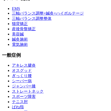
EMS
三軸バランス調整×鍼灸×ハイボルテージ
三軸バランス調整整体
猫背矯正
産後骨盤矯正
美容鍼
鍼灸施術
電気施術
一般症例
アキレス腱炎
オスグッド
ぎっくり腰
シーバー病
ジャンパー膝
ストレートネック
スポーツ障害
テニス肘
ばね指