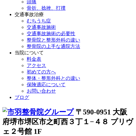
頭痛
骨折、捻挫、打撲
交通事故治療
むちうち症
交通事故施術
交通事故施術の必要性
整骨院と整形外科の違い
整骨院の上手な通院方法
当院について
料金表
アクセス
初めての方へ
整体・整形外科との違い
保険適応について
お問い合わせ
ブログ
〒590-0951 大阪
府堺市堺区市之町西３丁１−４８ プリヴ
ェ２号館 1F