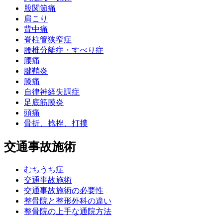
股関節痛
肩こり
背中痛
脊柱管狭窄症
腰椎分離症・すべり症
腰痛
腱鞘炎
膝痛
自律神経失調症
足底筋膜炎
頭痛
骨折、捻挫、打撲
交通事故施術
むちうち症
交通事故施術
交通事故施術の必要性
整骨院と整形外科の違い
整骨院の上手な通院方法