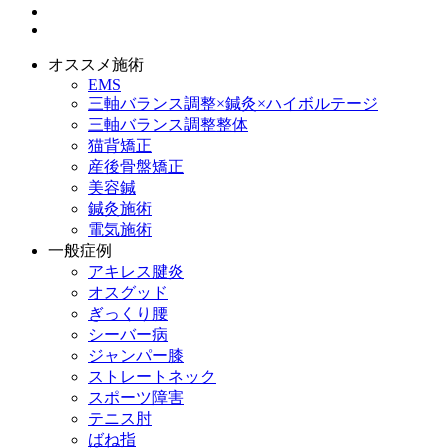
オススメ施術
EMS
三軸バランス調整×鍼灸×ハイボルテージ
三軸バランス調整整体
猫背矯正
産後骨盤矯正
美容鍼
鍼灸施術
電気施術
一般症例
アキレス腱炎
オスグッド
ぎっくり腰
シーバー病
ジャンパー膝
ストレートネック
スポーツ障害
テニス肘
ばね指