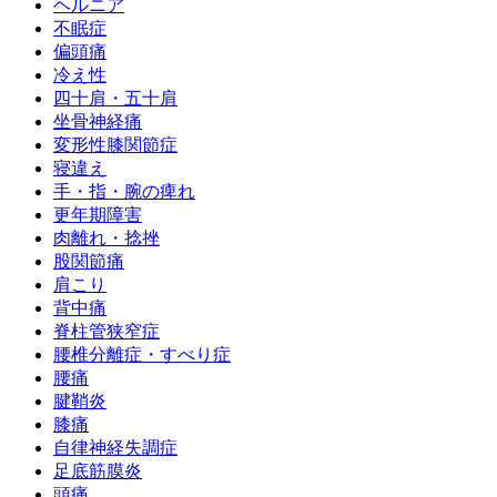
ヘルニア
不眠症
偏頭痛
冷え性
四十肩・五十肩
坐骨神経痛
変形性膝関節症
寝違え
手・指・腕の痺れ
更年期障害
肉離れ・捻挫
股関節痛
肩こり
背中痛
脊柱管狭窄症
腰椎分離症・すべり症
腰痛
腱鞘炎
膝痛
自律神経失調症
足底筋膜炎
頭痛