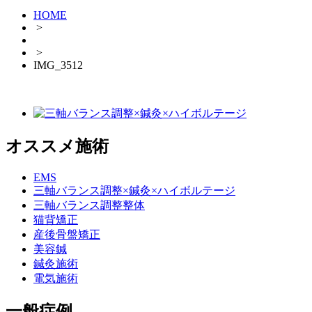
HOME
>
>
IMG_3512
オススメ施術
EMS
三軸バランス調整×鍼灸×ハイボルテージ
三軸バランス調整整体
猫背矯正
産後骨盤矯正
美容鍼
鍼灸施術
電気施術
一般症例