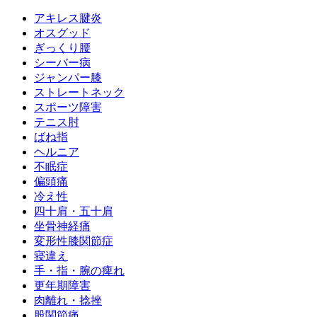
アキレス腱炎
オスグッド
ぎっくり腰
シーバー病
ジャンパー膝
ストレートネック
スポーツ障害
テニス肘
ばね指
ヘルニア
不眠症
偏頭痛
冷え性
四十肩・五十肩
坐骨神経痛
変形性膝関節症
寝違え
手・指・腕の痺れ
更年期障害
肉離れ・捻挫
股関節痛