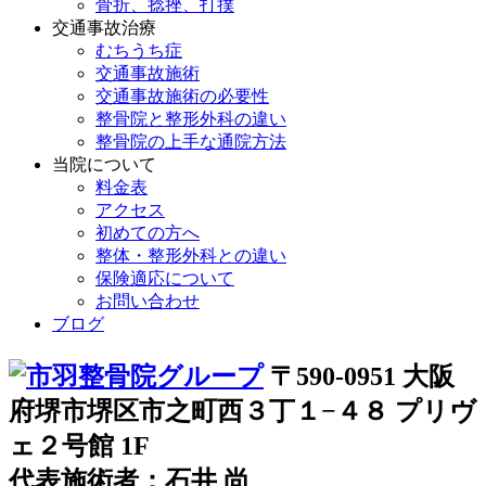
骨折、捻挫、打撲
交通事故治療
むちうち症
交通事故施術
交通事故施術の必要性
整骨院と整形外科の違い
整骨院の上手な通院方法
当院について
料金表
アクセス
初めての方へ
整体・整形外科との違い
保険適応について
お問い合わせ
ブログ
〒590-0951 大阪
府堺市堺区市之町西３丁１−４８ プリヴ
ェ２号館 1F
代表施術者：石井 尚