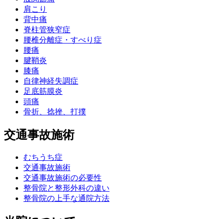
肩こり
背中痛
脊柱管狭窄症
腰椎分離症・すべり症
腰痛
腱鞘炎
膝痛
自律神経失調症
足底筋膜炎
頭痛
骨折、捻挫、打撲
交通事故施術
むちうち症
交通事故施術
交通事故施術の必要性
整骨院と整形外科の違い
整骨院の上手な通院方法