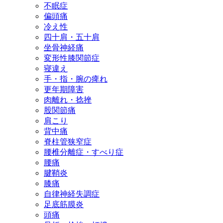
不眠症
偏頭痛
冷え性
四十肩・五十肩
坐骨神経痛
変形性膝関節症
寝違え
手・指・腕の痺れ
更年期障害
肉離れ・捻挫
股関節痛
肩こり
背中痛
脊柱管狭窄症
腰椎分離症・すべり症
腰痛
腱鞘炎
膝痛
自律神経失調症
足底筋膜炎
頭痛