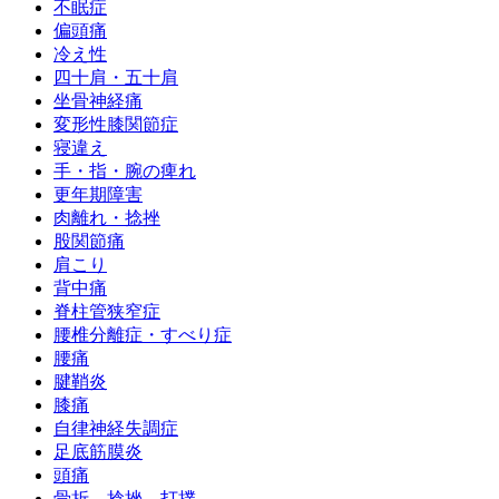
不眠症
偏頭痛
冷え性
四十肩・五十肩
坐骨神経痛
変形性膝関節症
寝違え
手・指・腕の痺れ
更年期障害
肉離れ・捻挫
股関節痛
肩こり
背中痛
脊柱管狭窄症
腰椎分離症・すべり症
腰痛
腱鞘炎
膝痛
自律神経失調症
足底筋膜炎
頭痛
骨折、捻挫、打撲