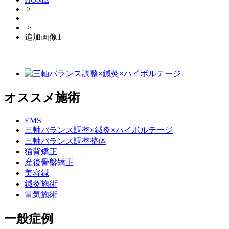
>
>
追加画像1
オススメ施術
EMS
三軸バランス調整×鍼灸×ハイボルテージ
三軸バランス調整整体
猫背矯正
産後骨盤矯正
美容鍼
鍼灸施術
電気施術
一般症例