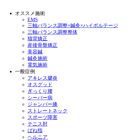
オススメ施術
EMS
三軸バランス調整×鍼灸×ハイボルテージ
三軸バランス調整整体
猫背矯正
産後骨盤矯正
美容鍼
鍼灸施術
電気施術
一般症例
アキレス腱炎
オスグッド
ぎっくり腰
シーバー病
ジャンパー膝
ストレートネック
スポーツ障害
テニス肘
ばね指
ヘルニア