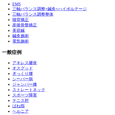
EMS
三軸バランス調整×鍼灸×ハイボルテージ
三軸バランス調整整体
猫背矯正
産後骨盤矯正
美容鍼
鍼灸施術
電気施術
一般症例
アキレス腱炎
オスグッド
ぎっくり腰
シーバー病
ジャンパー膝
ストレートネック
スポーツ障害
テニス肘
ばね指
ヘルニア