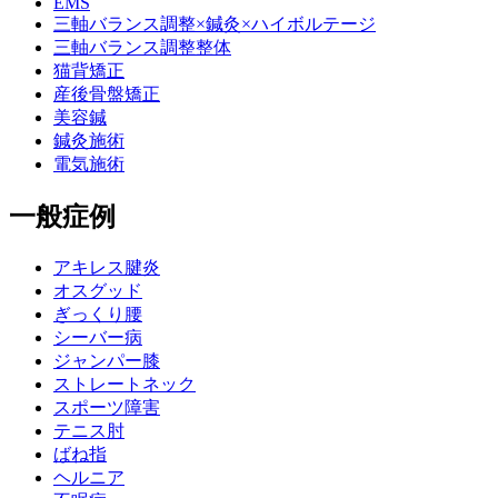
EMS
三軸バランス調整×鍼灸×ハイボルテージ
三軸バランス調整整体
猫背矯正
産後骨盤矯正
美容鍼
鍼灸施術
電気施術
一般症例
アキレス腱炎
オスグッド
ぎっくり腰
シーバー病
ジャンパー膝
ストレートネック
スポーツ障害
テニス肘
ばね指
ヘルニア