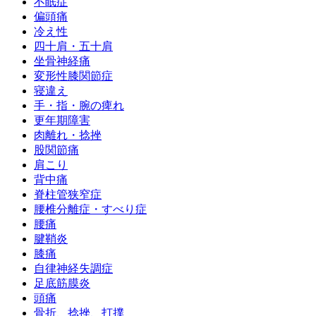
不眠症
偏頭痛
冷え性
四十肩・五十肩
坐骨神経痛
変形性膝関節症
寝違え
手・指・腕の痺れ
更年期障害
肉離れ・捻挫
股関節痛
肩こり
背中痛
脊柱管狭窄症
腰椎分離症・すべり症
腰痛
腱鞘炎
膝痛
自律神経失調症
足底筋膜炎
頭痛
骨折、捻挫、打撲