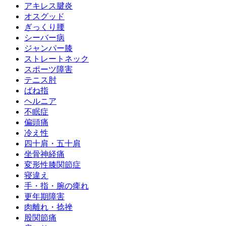
アキレス腱炎
オスグッド
ぎっくり腰
シーバー病
ジャンパー膝
ストレートネック
スポーツ障害
テニス肘
ばね指
ヘルニア
不眠症
偏頭痛
冷え性
四十肩・五十肩
坐骨神経痛
変形性膝関節症
寝違え
手・指・腕の痺れ
更年期障害
肉離れ・捻挫
股関節痛