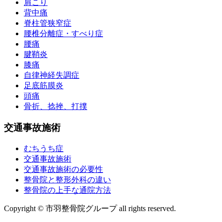
肩こり
背中痛
脊柱管狭窄症
腰椎分離症・すべり症
腰痛
腱鞘炎
膝痛
自律神経失調症
足底筋膜炎
頭痛
骨折、捻挫、打撲
交通事故施術
むちうち症
交通事故施術
交通事故施術の必要性
整骨院と整形外科の違い
整骨院の上手な通院方法
Copyright © 市羽整骨院グループ all rights reserved.