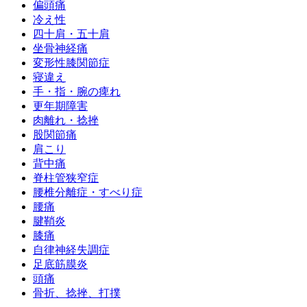
偏頭痛
冷え性
四十肩・五十肩
坐骨神経痛
変形性膝関節症
寝違え
手・指・腕の痺れ
更年期障害
肉離れ・捻挫
股関節痛
肩こり
背中痛
脊柱管狭窄症
腰椎分離症・すべり症
腰痛
腱鞘炎
膝痛
自律神経失調症
足底筋膜炎
頭痛
骨折、捻挫、打撲