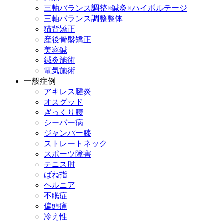
三軸バランス調整×鍼灸×ハイボルテージ
三軸バランス調整整体
猫背矯正
産後骨盤矯正
美容鍼
鍼灸施術
電気施術
一般症例
アキレス腱炎
オスグッド
ぎっくり腰
シーバー病
ジャンパー膝
ストレートネック
スポーツ障害
テニス肘
ばね指
ヘルニア
不眠症
偏頭痛
冷え性