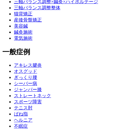
三軸バランス調整×鍼灸×ハイボルテージ
三軸バランス調整整体
猫背矯正
産後骨盤矯正
美容鍼
鍼灸施術
電気施術
一般症例
アキレス腱炎
オスグッド
ぎっくり腰
シーバー病
ジャンパー膝
ストレートネック
スポーツ障害
テニス肘
ばね指
ヘルニア
不眠症