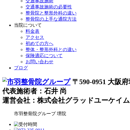
交通事故施術
交通事故施術の必要性
整骨院と整形外科の違い
整骨院の上手な通院方法
当院について
料金表
アクセス
初めての方へ
整体・整形外科との違い
保険適応について
お問い合わせ
ブログ
〒590-0951 
代表施術者：石井 尚
運営会社：株式会社グラッドユーケイム
市羽整骨院グループ
堺院