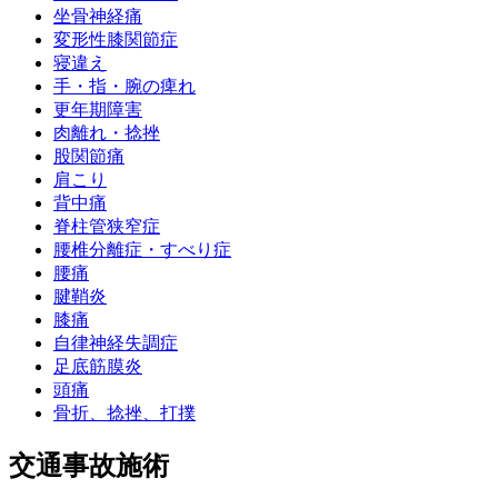
坐骨神経痛
変形性膝関節症
寝違え
手・指・腕の痺れ
更年期障害
肉離れ・捻挫
股関節痛
肩こり
背中痛
脊柱管狭窄症
腰椎分離症・すべり症
腰痛
腱鞘炎
膝痛
自律神経失調症
足底筋膜炎
頭痛
骨折、捻挫、打撲
交通事故施術