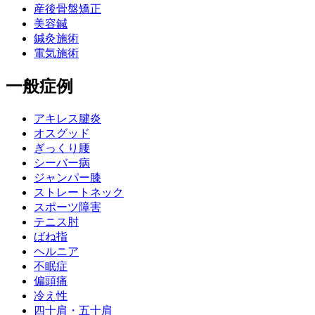
産後骨盤矯正
美容鍼
鍼灸施術
電気施術
一般症例
アキレス腱炎
オスグッド
ぎっくり腰
シーバー病
ジャンパー膝
ストレートネック
スポーツ障害
テニス肘
ばね指
ヘルニア
不眠症
偏頭痛
冷え性
四十肩・五十肩